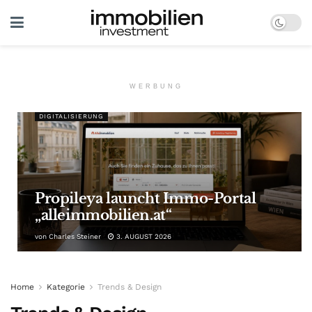
WERBUNG
DIGITALISIERUNG
Propileya launcht Immo-Portal
„alleimmobilien.at“
von
Charles Steiner
3. AUGUST 2026
Home
Kategorie
Trends & Design