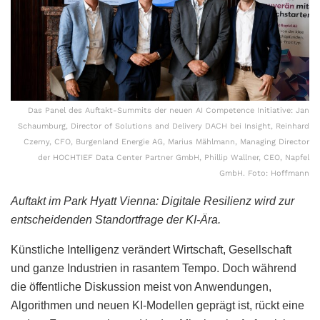
Das Panel des Auftakt-Summits der neuen AI Competence Initiative: Jan
Schaumburg, Director of Solutions and Delivery DACH bei Insight, Reinhard
Czerny, CFO, Burgenland Energie AG, Marius Mählmann, Managing Director
der HOCHTIEF Data Center Partner GmbH, Phillip Wallner, CEO, Napfel
GmbH. Foto: Hoffmann
Auftakt im Park Hyatt Vienna: Digitale Resilienz wird zur
entscheidenden Standortfrage der KI-Ära.
Künstliche Intelligenz verändert Wirtschaft, Gesellschaft
und ganze Industrien in rasantem Tempo. Doch während
die öffentliche Diskussion meist von Anwendungen,
Algorithmen und neuen KI-Modellen geprägt ist, rückt eine