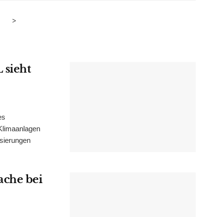
>
 sieht
es
Klimaanlagen
isierungen
ache bei