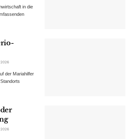
irtschaft in die
 umfassenden
erio-
 2026
f der Mariahilfer
 Standorts
 der
ung
 2026