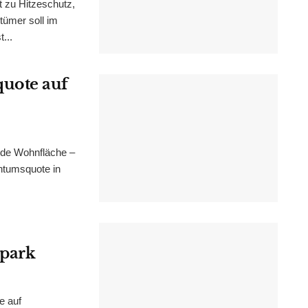
t zu Hitzeschutz,
tümer soll im
...
uote auf
nde Wohnfläche –
ntumsquote in
epark
e auf