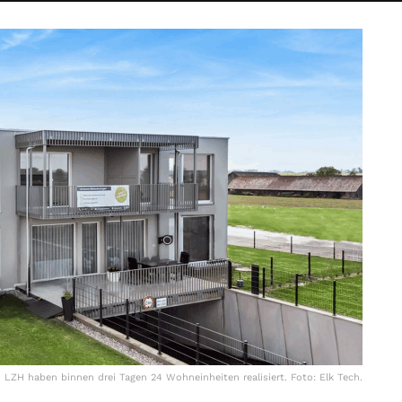
 LZH haben binnen drei Tagen 24 Wohneinheiten realisiert. Foto: Elk Tech.