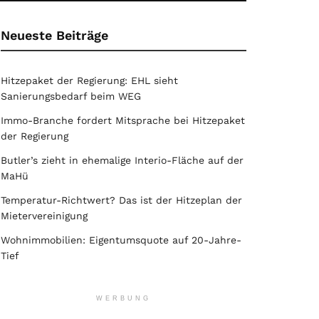
Neueste Beiträge
Hitzepaket der Regierung: EHL sieht
Sanierungsbedarf beim WEG
Immo-Branche fordert Mitsprache bei Hitzepaket
der Regierung
Butler’s zieht in ehemalige Interio-Fläche auf der
MaHü
Temperatur-Richtwert? Das ist der Hitzeplan der
Mietervereinigung
Wohnimmobilien: Eigentumsquote auf 20-Jahre-
Tief
WERBUNG