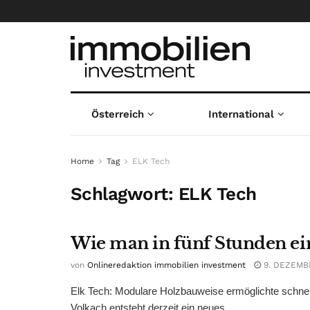
Österreich
International
Home
Tag
ELK Tech
Schlagwort:
ELK Tech
Wie man in fünf Stunden ei
von
Onlineredaktion immobilien investment
9. DEZEMB
Elk Tech: Modulare Holzbauweise ermöglichte schnelle
Volkach entsteht derzeit ein neues ...