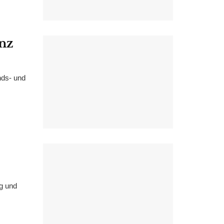
nz
nds- und
ng und