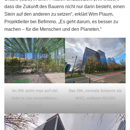
dass die Zukunft des Bauens nicht nur darin besteht, einen
Stein auf den anderen zu setzen“, erklärt Wim Plaum,
Projektleiter bei Befimmo. „Es geht darum, es besser zu
machen – für die Menschen und den Planeten.“
Im ZIN setzt man auf viel
Das ZIN, vormals bekannt als
Grün in den Innenfächen.
WTC, umfasst 110.000
Foto: cjs
Quadratmeter. Foto: cjs