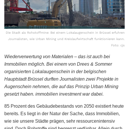
Die Stadt als Rohstoffmine: Bei einem Lokalaugenschein in Brüssel erfuhren
Journalisten, wie Urban Mining und Kreislaufwirtschaft funktionieren kann.
Foto: cjs
Wiederverwertung von Materialen – das ist auch bei
Immobilien möglich. Bei einem von Drees & Sommer
organisierten Lokalaugenschein in der belgischen
Hauptstadt Brüssel durften Journalisten zwei Projekte in
Augenschein nehmen, die auf das Prinzip Urban Mining
gesetzt haben. immobilien investment war dabei.
85 Prozent des Gebäudebestands von 2050 existiert heute
bereits. Es liegt in der Natur der Sache, dass Immobilien,
wie sie unsere Städte prägen, sehr ressourcenintensiv
sind. Doch Rohstoffe sind begrenzt verfügbar. Allein durch