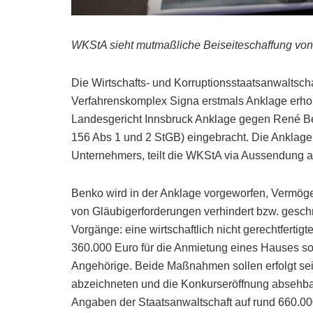
WKStA sieht mutmaßliche Beiseiteschaffung von
Die Wirtschafts- und Korruptionsstaatsanwalts
Verfahrenskomplex Signa erstmals Anklage erh
Landesgericht Innsbruck Anklage gegen René Be
156 Abs 1 und 2 StGB) eingebracht. Die Anklage 
Unternehmers, teilt die WKStA via Aussendung a
Benko wird in der Anklage vorgeworfen, Vermöge
von Gläubigerforderungen verhindert bzw. gesch
Vorgänge: eine wirtschaftlich nicht gerechtferti
360.000 Euro für die Anmietung eines Hauses s
Angehörige. Beide Maßnahmen sollen erfolgt sein
abzeichneten und die Konkurseröffnung absehbar
Angaben der Staatsanwaltschaft auf rund 660.000