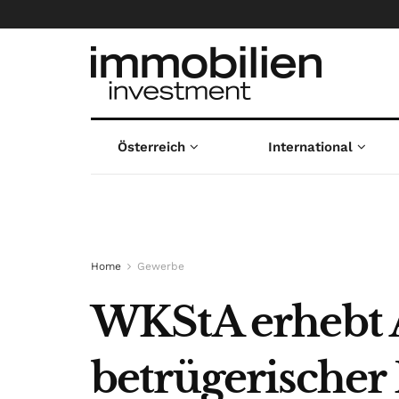
Österreich
International
Home
Gewerbe
WKStA erhebt 
betrügerischer