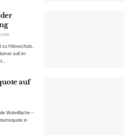
 der
ung
 2026
t zu Hitzeschutz,
tümer soll im
...
uote auf
nde Wohnfläche –
ntumsquote in