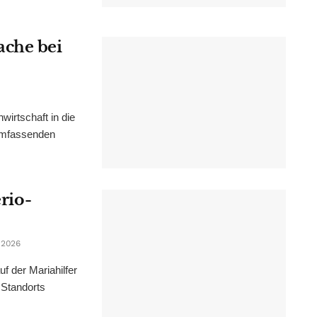
ache bei
irtschaft in die
 umfassenden
erio-
 2026
f der Mariahilfer
 Standorts