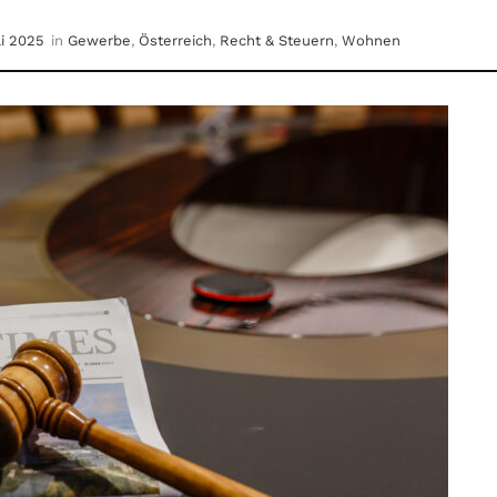
li 2025
in
Gewerbe
,
Österreich
,
Recht & Steuern
,
Wohnen