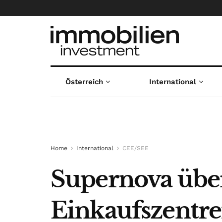
Österreich
International
Home
International
CEE/SEE
Supernova übe
Einkaufszentre