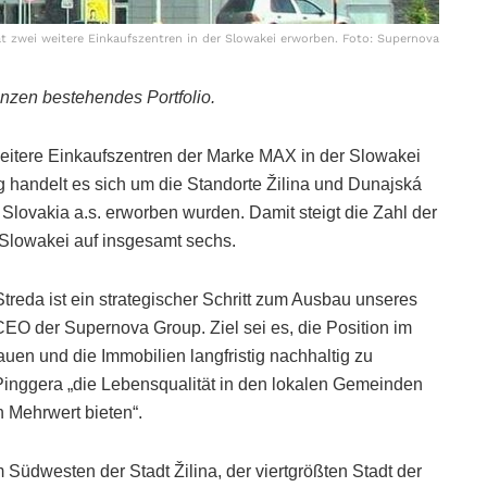
t zwei weitere Einkaufszentren in der Slowakei erworben. Foto: Supernova
nzen bestehendes Portfolio.
eitere Einkaufszentren der Marke MAX in der Slowakei
handelt es sich um die Standorte Žilina und Dunajská
lovakia a.s. erworben wurden. Damit steigt die Zahl der
Slowakei auf insgesamt sechs.
treda ist ein strategischer Schritt zum Ausbau unseres
 CEO der Supernova Group. Ziel sei es, die Position im
en und die Immobilien langfristig nachhaltig zu
 Pinggera „die Lebensqualität in den lokalen Gemeinden
 Mehrwert bieten“.
Südwesten der Stadt Žilina, der viertgrößten Stadt der