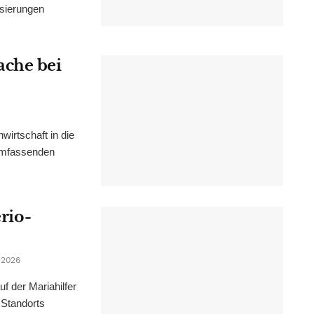
isierungen
ache bei
irtschaft in die
 umfassenden
erio-
 2026
f der Mariahilfer
 Standorts