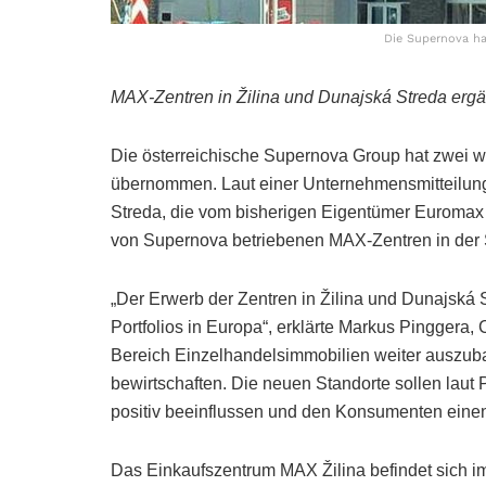
Die Supernova ha
MAX-Zentren in Žilina und Dunajská Streda ergä
Die österreichische Supernova Group hat zwei w
übernommen. Laut einer Unternehmensmitteilung 
Streda, die vom bisherigen Eigentümer Euromax S
von Supernova betriebenen MAX-Zentren in der 
„Der Erwerb der Zentren in Žilina und Dunajská S
Portfolios in Europa“, erklärte Markus Pinggera,
Bereich Einzelhandelsimmobilien weiter auszubau
bewirtschaften. Die neuen Standorte sollen laut
positiv beeinflussen und den Konsumenten einen
Das Einkaufszentrum MAX Žilina befindet sich im 