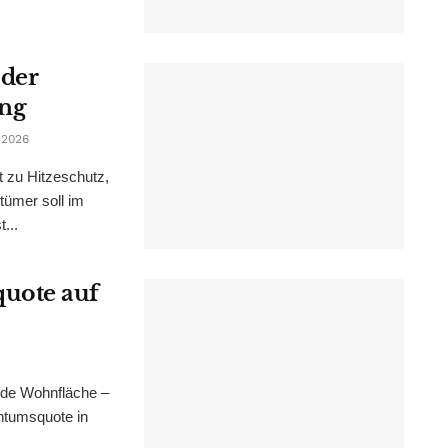
 der
ung
 2026
t zu Hitzeschutz,
tümer soll im
...
uote auf
nde Wohnfläche –
ntumsquote in