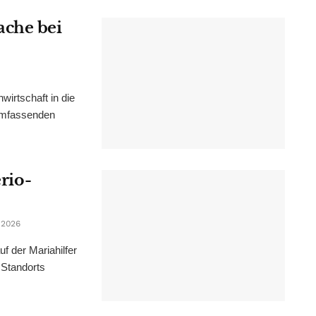
ache bei
irtschaft in die
 umfassenden
erio-
 2026
f der Mariahilfer
 Standorts