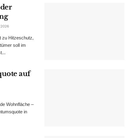
 der
ung
 2026
t zu Hitzeschutz,
tümer soll im
...
uote auf
nde Wohnfläche –
ntumsquote in