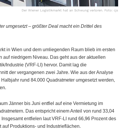
Der Wiener Logistikmarkt hat an Schwung verloren. Foto: cjs
 umgesetzt – größter Deal macht ein Drittel des
arkt in Wien und dem umliegenden Raum blieb im ersten
n auf niedrigem Niveau. Das geht aus der aktuellen
/Industrie (VRF-LI) hervor. Damit lag die
hnitt der vergangenen zwei Jahre. Wie aus der Analyse
n Halbjahr rund 84.000 Quadratmeter umgesetzt werden,
en.
um Jänner bis Juni entfiel auf eine Vermietung im
atmetern. Das entspricht einem Anteil von rund 33,04
Insgesamt entfielen laut VRF-LI rund 66,96 Prozent des
 auf Produktions- und Industrieflächen.