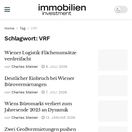
Home
Tag
VRF
Schlagwort:
VRF
Wiener Logistik-Flächenumsätze
verdreifacht
von
Charles Steiner
8. JULI 2026
Deutlicher Einbruch bei Wiener
Bürovermietungen
von
Charles Steiner
7. JULI 2026
Wiens Büromarkt verliert zum
Jahresende 2025 an Dynamik
von
Charles Steiner
13. JANUAR 2026
Zwei Großvermietungen pushen