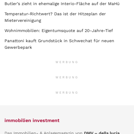
Butler’s zieht in ehemalige Interio-Fläche auf der MaHü
Temperatur-Richtwert? Das ist der Hitzeplan der
Mietervereinigung
Wohnimmobilien: Eigentumsquote auf 20-Jahre-Tief
Panattoni kauft Grundstück in Schwechat für neuen
Gewerbepark
WERBUNG
WERBUNG
WERBUNG
immobilien investment
Das Immobilien- & Anlagemagazin von
DMV – della lucia