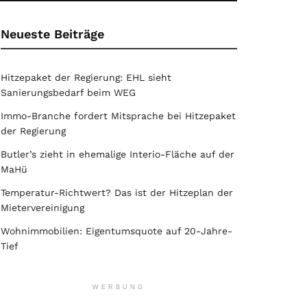
Neueste Beiträge
Hitzepaket der Regierung: EHL sieht
Sanierungsbedarf beim WEG
Immo-Branche fordert Mitsprache bei Hitzepaket
der Regierung
Butler’s zieht in ehemalige Interio-Fläche auf der
MaHü
Temperatur-Richtwert? Das ist der Hitzeplan der
Mietervereinigung
Wohnimmobilien: Eigentumsquote auf 20-Jahre-
Tief
WERBUNG