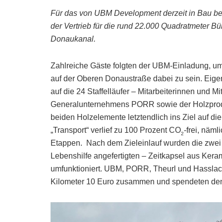
Für das von UBM Development derzeit in Bau befi
der Vertrieb für die rund 22.000 Quadratmeter B
Donaukanal.
Zahlreiche Gäste folgten der UBM-Einladung, um
auf der Oberen Donaustraße dabei zu sein. Eigen
auf die 24 Staffelläufer – Mitarbeiterinnen und M
Generalunternehmens PORR sowie der Holzprodu
beiden Holzelemente letztendlich ins Ziel auf di
„Transport“ verlief zu 100 Prozent CO
-frei, näm
2
Etappen. Nach dem Zieleinlauf wurden die zwei H
Lebenshilfe angefertigten – Zeitkapsel aus Kera
umfunktioniert. UBM, PORR, Theurl und Hasslache
Kilometer 10 Euro zusammen und spendeten den 