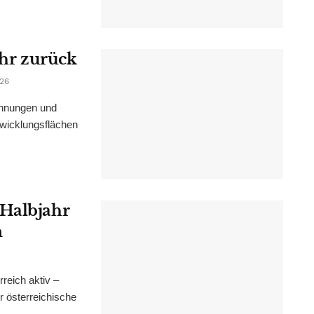
ahr zurück
026
ohnungen und
wicklungsflächen
 Halbjahr
n
reich aktiv –
r österreichische