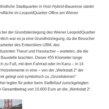
ndliche Stadtquartier in Holz-Hybrid-Bauweise startet
ürofläche im LeopoldQuartier Office am Wiener
 bei der Grundsteinlegung des Wiener LeopoldQuartier
tlich war es ja eine Grundholzlegung, da die Besucher
itarbeiter des Entwicklers UBM, des
zenten Theurl und Hasslacher – warteten, die die
e Baustelle brachten. Dieser 455 Kilometer lange
lich zu Fuß, mit dem Fahrrad oder im Kanu – in 14
olzelemente in eine – von der „Werkstatt 2“ der
mik gelegt und symbolisch zu „Grundsteinen“
r legten für jeden beim Staffellauf zurückgelegten
Gesamtbetrag von 10.600 Euro an die „Werkstatt 2“.