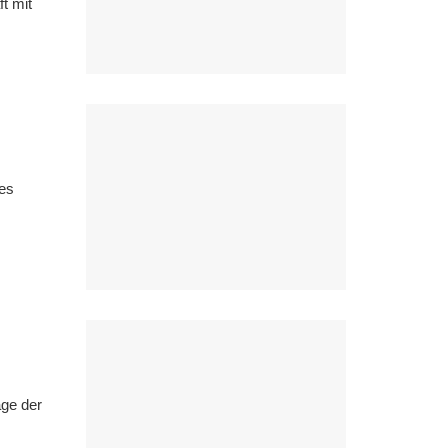
t mit
des
age der