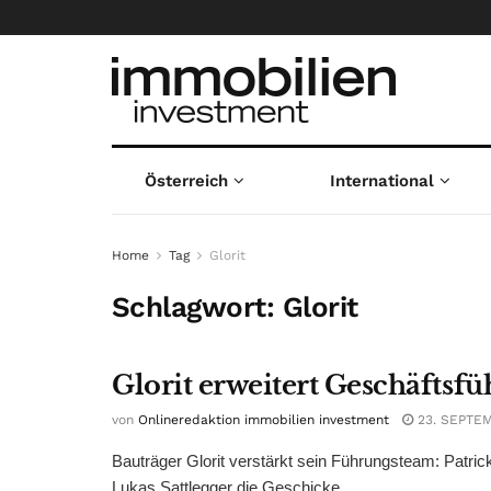
Österreich
International
Home
Tag
Glorit
Schlagwort:
Glorit
Glorit erweitert Geschäftsf
von
Onlineredaktion immobilien investment
23. SEPTE
Bauträger Glorit verstärkt sein Führungsteam: Patrick
Lukas Sattlegger die Geschicke ...