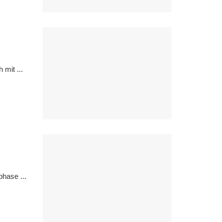
 mit ...
phase ...