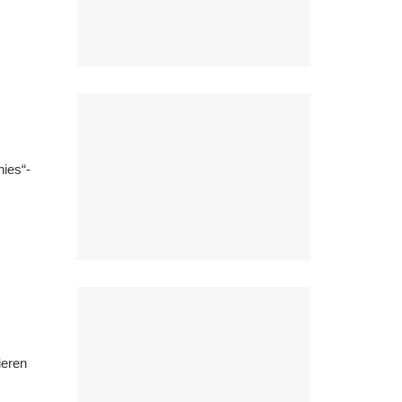
ies“-
ieren