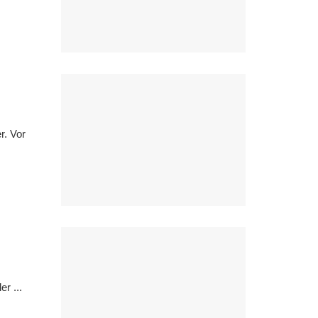
r. Vor
r ...