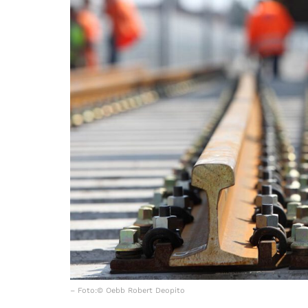
– Foto:© Oebb Robert Deopito