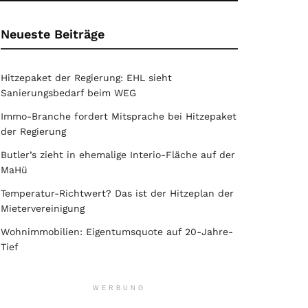
Neueste Beiträge
Hitzepaket der Regierung: EHL sieht
Sanierungsbedarf beim WEG
Immo-Branche fordert Mitsprache bei Hitzepaket
der Regierung
Butler’s zieht in ehemalige Interio-Fläche auf der
MaHü
Temperatur-Richtwert? Das ist der Hitzeplan der
Mietervereinigung
Wohnimmobilien: Eigentumsquote auf 20-Jahre-
Tief
WERBUNG