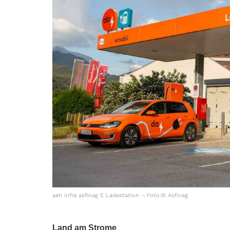
aeh infra asfinag E Ladestation – Foto:© Asfinag
Land am Strome