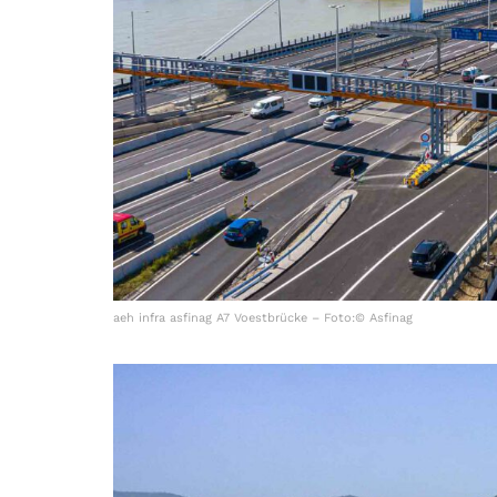
aeh infra asfinag A7 Voestbrücke – Foto:© Asfinag