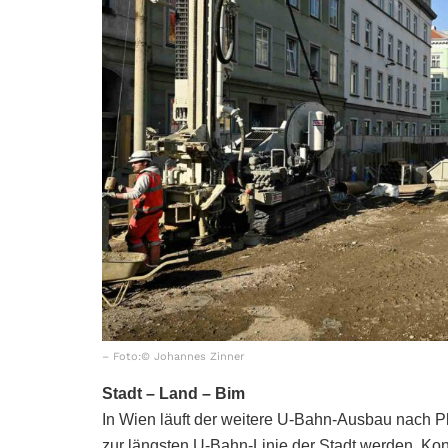
– Foto:© Johannes Zinner
Stadt – Land – Bim
In Wien läuft der weitere U-Bahn-Ausbau nach Pl
zur längsten U-Bahn-Linie der Stadt werden. Ko