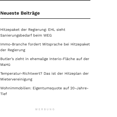
Neueste Beiträge
Hitzepaket der Regierung: EHL sieht
Sanierungsbedarf beim WEG
Immo-Branche fordert Mitsprache bei Hitzepaket
der Regierung
Butler’s zieht in ehemalige Interio-Fläche auf der
MaHü
Temperatur-Richtwert? Das ist der Hitzeplan der
Mietervereinigung
Wohnimmobilien: Eigentumsquote auf 20-Jahre-
Tief
WERBUNG