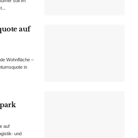
tümer soll im
...
uote auf
nde Wohnfläche –
ntumsquote in
epark
e auf
istik- und