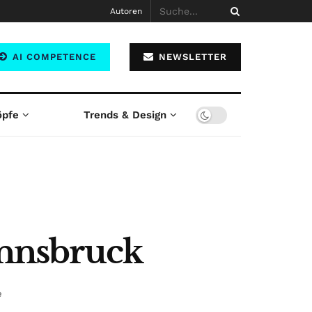
Autoren
AI COMPETENCE
NEWSLETTER
öpfe
Trends & Design
 Innsbruck
e