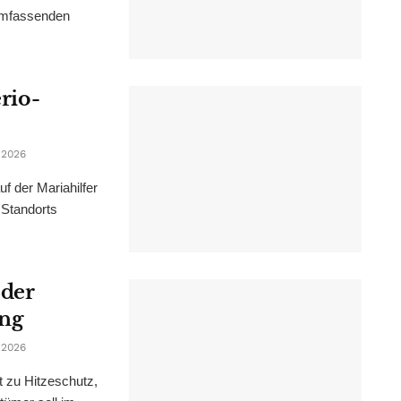
 umfassenden
erio-
 2026
f der Mariahilfer
 Standorts
 der
ung
 2026
t zu Hitzeschutz,