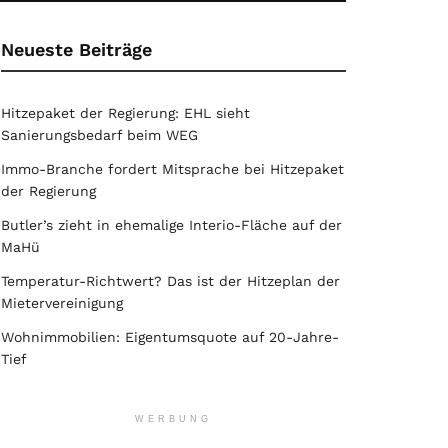
Neueste Beiträge
Hitzepaket der Regierung: EHL sieht
Sanierungsbedarf beim WEG
Immo-Branche fordert Mitsprache bei Hitzepaket
der Regierung
Butler’s zieht in ehemalige Interio-Fläche auf der
MaHü
Temperatur-Richtwert? Das ist der Hitzeplan der
Mietervereinigung
Wohnimmobilien: Eigentumsquote auf 20-Jahre-
Tief
WERBUNG