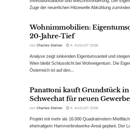
Investitionsablöse und Mietzinsminderung. Der Eigen
Zuge der neuerlichen Hitzewelle Abkühlung zumindest
Wohnimmobilien: Eigentumsq
20-Jahre-Tief
von
Charles Steiner
4. AUGUST 2026
Analyse zeigt sinkenden Eigentumsanteil und steige
Wien bleibt Schlusslicht bei Wohneigentum. Die Eige
Österreich ist auf den...
Panattoni kauft Grundstück in
Schwechat für neuen Gewerb
von
Charles Steiner
4. AUGUST 2026
Projekt mit mehr als 16.000 Quadratmetern Mietfläch
ehemaligem Hammerbrotwerke-Areal geplant. Der Log