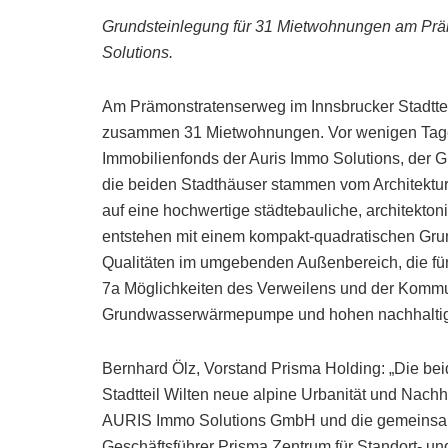
Grundsteinlegung für 31 Mietwohnungen am Präm
Solutions.
Am Prämonstratenserweg im Innsbrucker Stadtteil
zusammen 31 Mietwohnungen. Vor wenigen Tagen 
Immobilienfonds der Auris Immo Solutions, der Gr
die beiden Stadthäuser stammen vom Architektu
auf eine hochwertige städtebauliche, architekton
entstehen mit einem kompakt-quadratischen Gr
Qualitäten im umgebenden Außenbereich, die f
7a Möglichkeiten des Verweilens und der Kommun
Grundwasserwärmepumpe und hohen nachhaltig
Bernhard Ölz, Vorstand Prisma Holding: „Die b
Stadtteil Wilten neue alpine Urbanität und Nachha
AURIS Immo Solutions GmbH und die gemeinsam
Geschäftsführer Prisma Zentrum für Standort- u