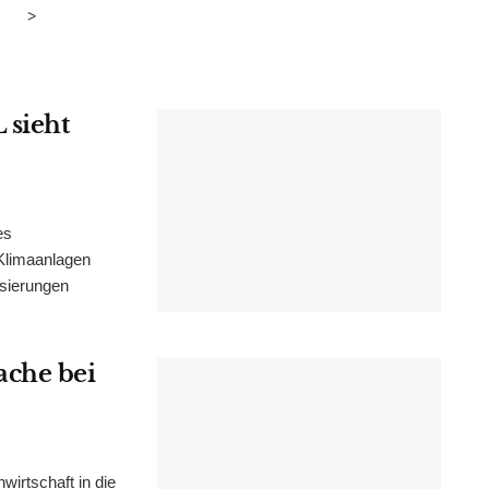
>
 sieht
es
Klimaanlagen
isierungen
ache bei
irtschaft in die