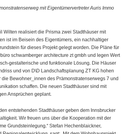
onstratenserweg mit Eigentümervertreter Auris Immo
 Wilten realisiert die Prisma zwei Stadthäuser mit
ist im Beisein des Eigentümers, ein nachhaltiger
undstein für dieses Projekt gelegt worden. Die Pläne für
rbüro schwamberger architecture zt gmbh und legen Wert
isch-gestalterische und funktionale Lösung. Die Häuser
undriss und von D\D Landschaftsplanung ZT KG hohen
ür die Bewohner_innen des Prämonstratenserwegs 7 und
ikation schaffen. Die neuen Stadthäuser sind mit
en Ansprüchen geplant.
eiden entstehenden Stadthäuser geben dem Innsbrucker
ltigkeit. Wir freuen uns über die Kooperation mit der
e Grundsteinlegung.“ Stefan Hechenblaickner,
nd Regionalentwicklung, sagt: „Mit dem Wohnbauprojekt