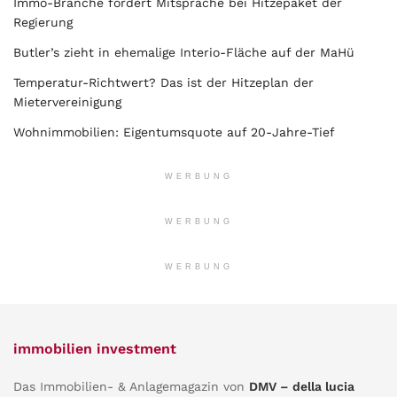
Immo-Branche fordert Mitsprache bei Hitzepaket der
Regierung
Butler’s zieht in ehemalige Interio-Fläche auf der MaHü
Temperatur-Richtwert? Das ist der Hitzeplan der
Mietervereinigung
Wohnimmobilien: Eigentumsquote auf 20-Jahre-Tief
WERBUNG
WERBUNG
WERBUNG
immobilien investment
Das Immobilien- & Anlagemagazin von
DMV – della lucia