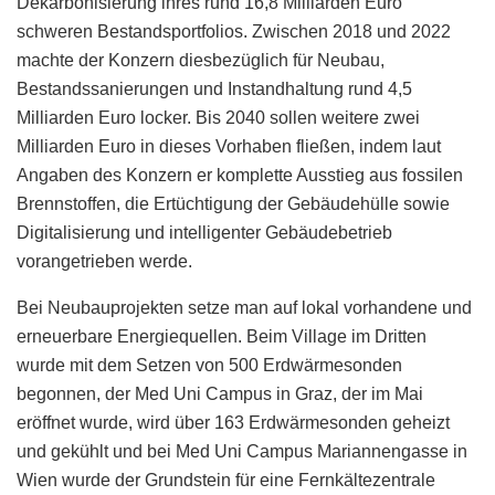
Dekarbonisierung ihres rund 16,8 Milliarden Euro
schweren Bestandsportfolios. Zwischen 2018 und 2022
machte der Konzern diesbezüglich für Neubau,
Bestandssanierungen und Instandhaltung rund 4,5
Milliarden Euro locker. Bis 2040 sollen weitere zwei
Milliarden Euro in dieses Vorhaben fließen, indem laut
Angaben des Konzern er komplette Aus­stieg aus fos­si­len
Brennstof­fen, die Ertüchtigung der Gebäudehülle sowie
Digitalisierung und intelligenter Gebäudebetrieb
vorangetrieben werde.
Bei Neubauprojekten setze man auf lokal vorhandene und
erneuerbare Energiequellen. Beim Village im Dritten
wurde mit dem Setzen von 500 Erdwärmesonden
begonnen, der Med Uni Campus in Graz, der im Mai
eröffnet wurde, wird über 163 Erdwärmesonden geheizt
und gekühlt und bei Med Uni Campus Mariannengasse in
Wien wurde der Grundstein für eine Fernkältezentrale