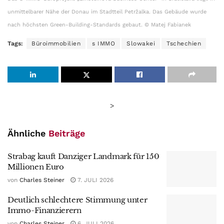
unmittelbarer Nähe der Donau im Stadtteil Petržalka. Das Gebäude wurde
nach höchsten Green-Building-Standards gebaut. © Matej Fabianek
Tags:
Büroimmobilien
s IMMO
Slowakei
Tschechien
>
Ähnliche
Beiträge
Strabag kauft Danziger Landmark für 150
Millionen Euro
von
Charles Steiner
7. JULI 2026
Deutlich schlechtere Stimmung unter
Immo-Finanzierern
von
Charles Steiner
6. JULI 2026