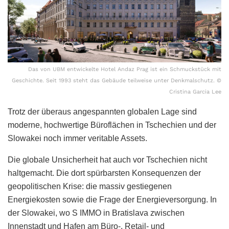
Das von UBM entwickelte Hotel Andaz Prag ist ein Schmuckstück mit
Geschichte. Seit 1993 steht das Gebäude teilweise unter Denkmalschutz. ©
Cristina Garcia Lee
Trotz der überaus angespannten globalen Lage sind
moderne, hochwertige Büroflächen in Tschechien und der
Slowakei noch immer veritable Assets.
Die globale Unsicherheit hat auch vor Tschechien nicht
haltgemacht. Die dort spürbarsten Konsequenzen der
geopolitischen Krise: die massiv gestiegenen
Energiekosten sowie die Frage der Energieversorgung. In
der Slowakei, wo S IMMO in Bratislava zwischen
Innenstadt und Hafen am Büro-, Retail- und