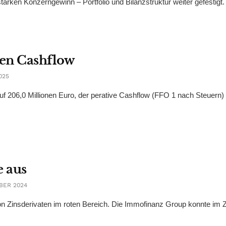
ärken Konzerngewinn – Portfolio und Bilanzstruktur weiter gefestigt.
ven Cashflow
025
uf 206,0 Millionen Euro, der perative Cashflow (FFO 1 nach Steuern)
 aus
BER 2024
n Zinsderivaten im roten Bereich. Die Immofinanz Group konnte im 