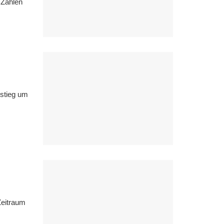
 Zahlen
 stieg um
Zeitraum