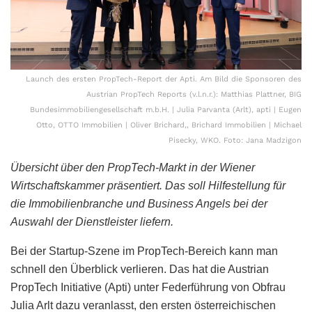
Launch des ersten PropTech-Report der Apti. Am Bild die Sponsoren des
Austrian PropTech Reports (v.l.n.r.): Matthias Plattner, BIG
Bundesimmobiliengesellschaft m.b.H. | Julia Parvanta (Arlt), apti | Eugen
Otto, OTTO Immobilien | Oliver Brichard,, Brichard Immobilien | Michael
Pisecky, WKO. Foto: Jana Madzigon
Übersicht über den PropTech-Markt in der Wiener
Wirtschaftskammer präsentiert. Das soll Hilfestellung für
die Immobilienbranche und Business Angels bei der
Auswahl der Dienstleister liefern.
Bei der Startup-Szene im PropTech-Bereich kann man
schnell den Überblick verlieren. Das hat die Austrian
PropTech Initiative (Apti) unter Federführung von Obfrau
Julia Arlt dazu veranlasst, den ersten österreichischen