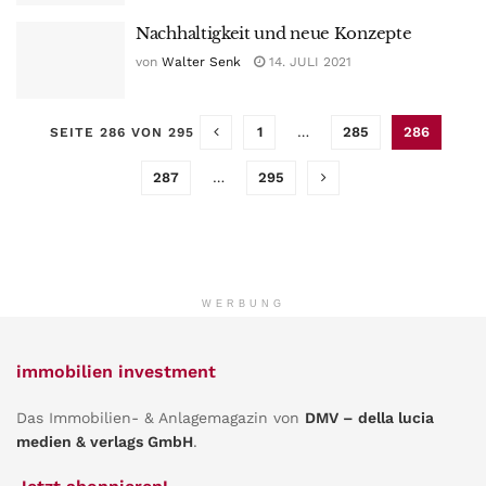
Nachhaltigkeit und neue Konzepte
von
Walter Senk
14. JULI 2021
1
…
285
286
SEITE 286 VON 295
287
…
295
WERBUNG
immobilien investment
Das Immobilien- & Anlagemagazin von
DMV – della lucia
medien & verlags GmbH
.