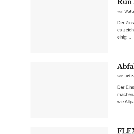
Run 
von
Walt
Der Zins
es zeich
einig:...
Abfal
von
Onlin
Der Einsa
machen. 
wie Altp
FLE