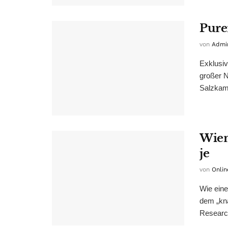
Pure
von
Admi
Exklusiv
großer N
Salzkam
Wien
je
von
Onlin
Wie eine
dem „kn
Research