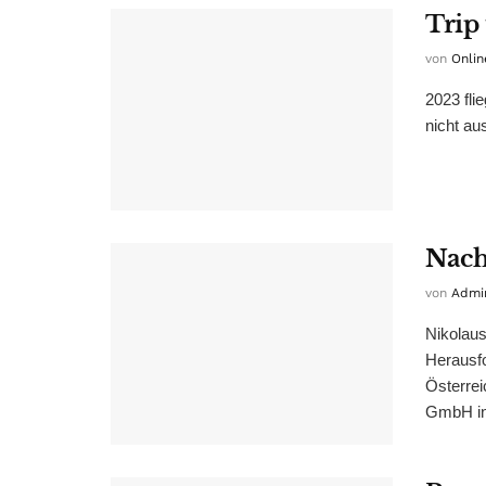
Trip
von
Onlin
2023 fli
nicht au
Nach
von
Admi
Nikolaus
Herausfo
Österrei
GmbH int