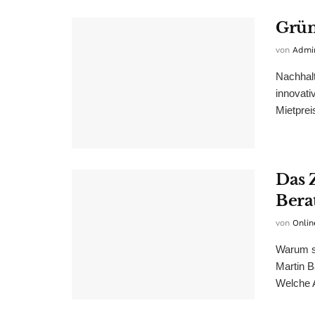
Grün
von
Admi
Nachhalt
innovati
Mietprei
Das 
Bera
von
Onlin
Warum si
Martin B
Welche A