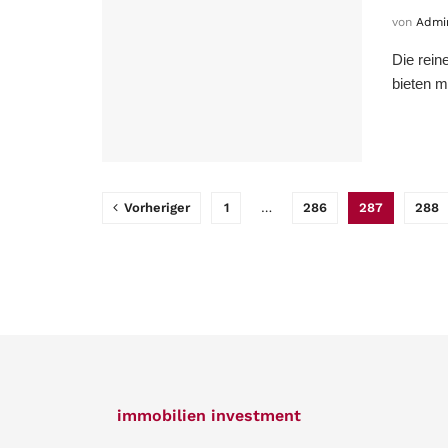
von
Admi
Die rein
bieten mi
Vorheriger
1
…
286
287
288
immobilien investment