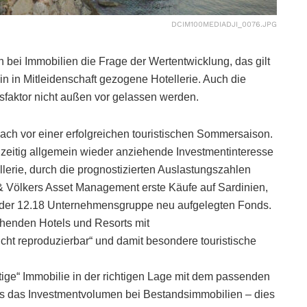
DCIM100MEDIADJI_0076.JPG
ch bei Immobilien die Frage der Wertentwicklung, das gilt
in in Mitleidenschaft gezogene Hotellerie. Auch die
tsfaktor nicht außen vor gelassen werden.
nach vor einer erfolgreichen touristischen Sommersaison.
zeitig allgemein wieder anziehende Investmentinteresse
llerie, durch die prognostizierten Auslastungszahlen
& Völkers Asset Management erste Käufe auf Sardinien,
t der 12.18 Unternehmensgruppe neu aufgelegten Fonds.
tehenden Hotels und Resorts mit
cht reproduzierbar“ und damit besondere touristische
htige“ Immobilie in der richtigen Lage mit dem passenden
ass das Investmentvolumen bei Bestandsimmobilien – dies