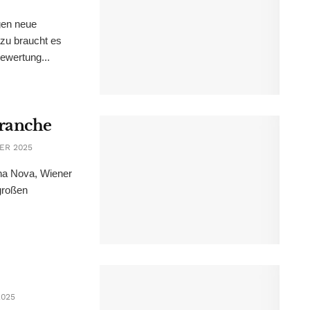
gen neue
zu braucht es
ewertung...
Branche
ER 2025
ena Nova, Wiener
großen
2025