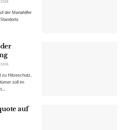
 2026
f der Mariahilfer
 Standorts
 der
ung
 2026
t zu Hitzeschutz,
tümer soll im
...
uote auf