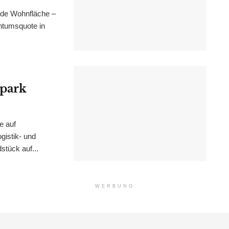
nde Wohnfläche –
ntumsquote in
epark
e auf
istik- und
stück auf...
WERBUNG