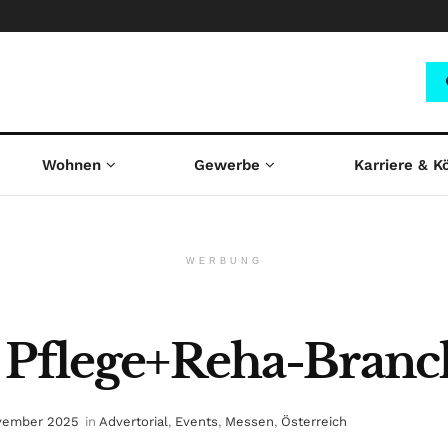
Wohnen
Gewerbe
Karriere & K
WERBUNG
r Pflege+Reha-Branc
vember 2025
in
Advertorial
,
Events
,
Messen
,
Österreich