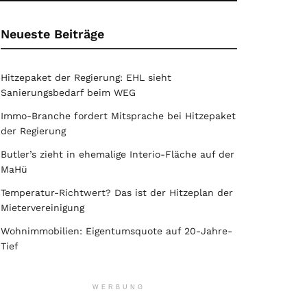
Neueste Beiträge
Hitzepaket der Regierung: EHL sieht
Sanierungsbedarf beim WEG
Immo-Branche fordert Mitsprache bei Hitzepaket
der Regierung
Butler’s zieht in ehemalige Interio-Fläche auf der
MaHü
Temperatur-Richtwert? Das ist der Hitzeplan der
Mietervereinigung
Wohnimmobilien: Eigentumsquote auf 20-Jahre-
Tief
WERBUNG