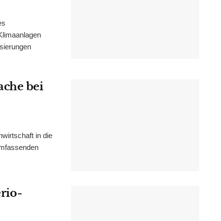
es
Klimaanlagen
isierungen
ache bei
irtschaft in die
 umfassenden
erio-