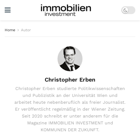
Home
Autor
Christopher Erben
Christopher Erben studierte Politikwissenschaften
und Publizistik an der Universität Wien und
arbeitet heute nebenberuflich als freier Journalist.
Er veröffentlicht regelmäßig in der Wiener Zeitung.
Seit 2020 schreibt er unter anderem für die
Magazine IMMOBILIEN INVESTMENT und
KOMMUNEN DER ZUKUNFT.