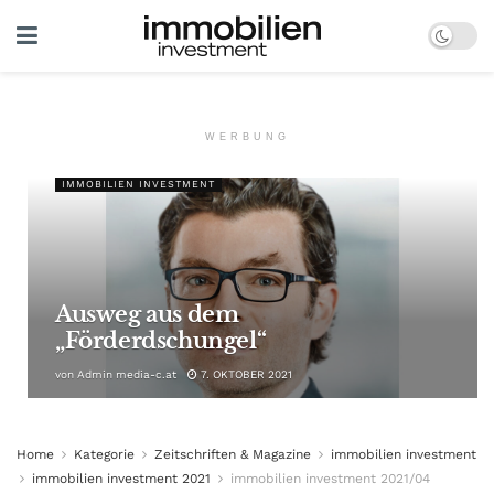
WERBUNG
IMMOBILIEN INVESTMENT
Ausweg aus dem
„Förderdschungel“
von
Admin media-c.at
7. OKTOBER 2021
Home
Kategorie
Zeitschriften & Magazine
immobilien investment
immobilien investment 2021
immobilien investment 2021/04