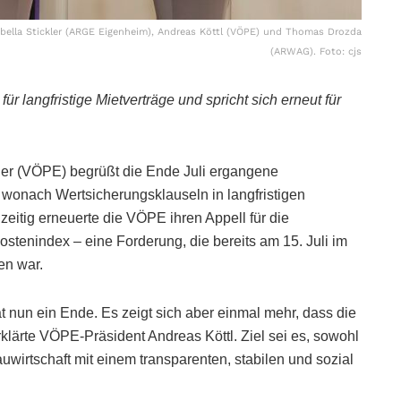
bella Stickler (ARGE Eigenheim), Andreas Köttl (VÖPE) und Thomas Drozda
(ARWAG). Foto: cjs
langfristige Mietverträge und spricht sich erneut für
kler (VÖPE) begrüßt die Ende Juli ergangene
wonach Wertsicherungsklauseln in langfristigen
zeitig erneuerte die VÖPE ihren Appell für die
tenindex – eine Forderung, die bereits am 15. Juli im
en war.
t nun ein Ende. Es zeigt sich aber einmal mehr, dass die
rklärte VÖPE-Präsident Andreas Köttl. Ziel sei es, sowohl
uwirtschaft mit einem transparenten, stabilen und sozial