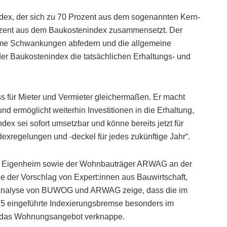
dex, der sich zu 70 Prozent aus dem sogenannten Kern-
ozent aus dem Baukostenindex zusammensetzt. Der
reme Schwankungen abfedern und die allgemeine
der Baukostenindex die tatsächlichen Erhaltungs- und
ss für Mieter und Vermieter gleichermaßen. Er macht
und ermöglicht weiterhin Investitionen in die Erhaltung,
dex sei sofort umsetzbar und könne bereits jetzt für
ndexregelungen und -deckel für jedes zukünftige Jahr“.
E Eigenheim sowie der Wohnbauträger ARWAG an der
e der Vorschlag von Expert:innen aus Bauwirtschaft,
e Analyse von BUWOG und ARWAG zeige, dass die im
025 eingeführte Indexierungsbremse besonders im
d das Wohnungsangebot verknappe.