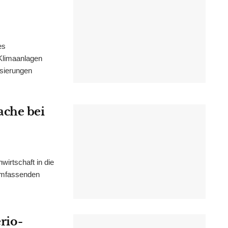
es
Klimaanlagen
isierungen
ache bei
irtschaft in die
 umfassenden
erio-