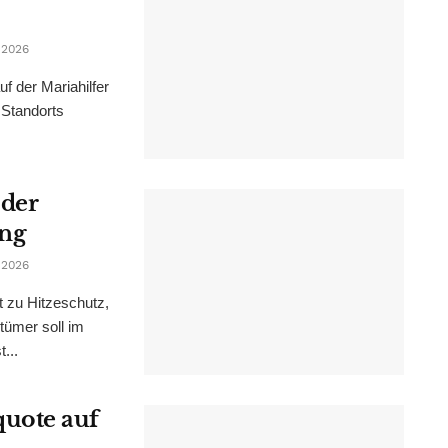
 2026
f der Mariahilfer
 Standorts
 der
ung
 2026
t zu Hitzeschutz,
tümer soll im
...
uote auf