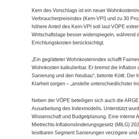
Kern des Vorschlags ist ein neuer Wohnkostenin
Verbraucherpreisindex (Kern-VPI) und zu 30 Pr
höhere Anteil des Kern-VPI soll laut VÖPE ext
Wirtschaftslage besser widerspiegeln, während 
Errichtungskosten berücksichtigt.
„Ein geglätteter Wohnkostenindex schafft Fairne
Wohnkosten kalkulierbar. Er bremst die Inflation 
Sanierung und den Neubau“, betonte Köttl. Der In
Klarheit sorgen – „anstelle unterschiedlichster I
Neben der VÖPE beteiligen sich auch die ARG
Ausarbeitung des Indexmodells. Unterstützt wurd
Wissenschaft und Budgetplanung. Eine intern
Mietrechts-Inflationslinderungsgesetz (MILG) 2
leistbaren Segment Sanierungen verzögere un