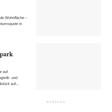
nde Wohnfläche –
ntumsquote in
epark
e auf
istik- und
stück auf...
WERBUNG