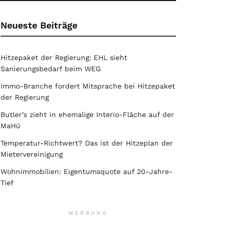
Neueste Beiträge
Hitzepaket der Regierung: EHL sieht
Sanierungsbedarf beim WEG
Immo-Branche fordert Mitsprache bei Hitzepaket
der Regierung
Butler’s zieht in ehemalige Interio-Fläche auf der
MaHü
Temperatur-Richtwert? Das ist der Hitzeplan der
Mietervereinigung
Wohnimmobilien: Eigentumsquote auf 20-Jahre-
Tief
WERBUNG