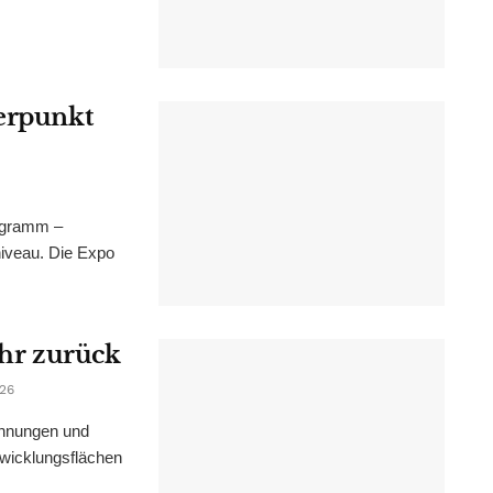
werpunkt
ogramm –
niveau. Die Expo
ahr zurück
026
ohnungen und
wicklungsflächen