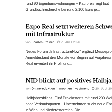
rund 90 Eigentumswohnungen – Kaufpreis liegt laut
Grundbuchrecherche bei rund 2.100 Euro je...
Expo Real setzt weiteren Sch
mit Infrastruktur
von
Charles Steiner
21. JULI 2026
Neues Forum „InfrastructureNow“ ergänzt Messepr
Anmeldestand drei Monate vor Beginn auf Vorjahres
Real erweitert ihr Profil und...
NID blickt auf positives Halbj
von
Onlineredaktion immobilien investment
20. JULI 2
Halbjahresbilanz: Fünf Projektstarts mit rund 200 W
hohe Verkaufsquoten – Unternehmen sucht neue Ent
in Wien und Niederösterreich. Die...