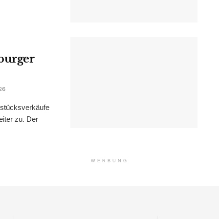
burger
26
dstücksverkäufe
iter zu. Der
WERBUNG