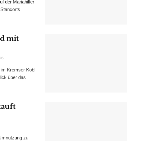
f der Mariahilfer
 Standorts
d mit
26
im Kremser Kobl
lick über das
kauft
 Umnutzung zu