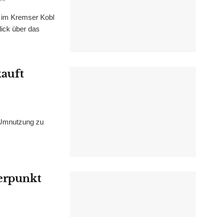
im Kremser Kobl
lick über das
kauft
 Umnutzung zu
werpunkt