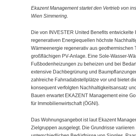
Ekazent Management startet den Vertrieb von in
Wien Simmering.
Die von INVESTER United Benefits entwickelte I
regenerativen Energiequellen höchste Nachhalt
Wärmeenergie regenerativ aus geothermischen 
großflächigen PV-Anlage. Eine Sole-Wasser-W
Fußbodenheizungen zu beheizen und bei Bedarf
extensive Dachbegrünung und Baumpflanzungen 
zahlreiche Fahrradabstellplätze vor und bietet d
konsequent verfolgten Nachhaltigkeitsansatz un
Bauen erwartet EKAZENT Management eine Gold-Z
für Immobilienwirtschaft (ÖGNI).
Das Wohnungsangebot ist laut Ekazent Managem
Zielgruppen ausgelegt. Die Grundrisse variieren
unterschiedlichen Bedürfnisse von Singles, Paa