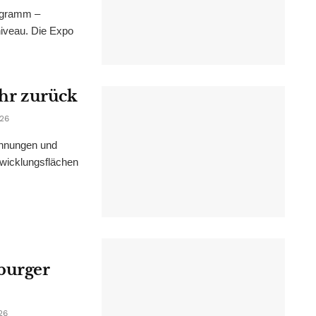
ogramm –
niveau. Die Expo
ahr zurück
026
ohnungen und
wicklungsflächen
burger
26