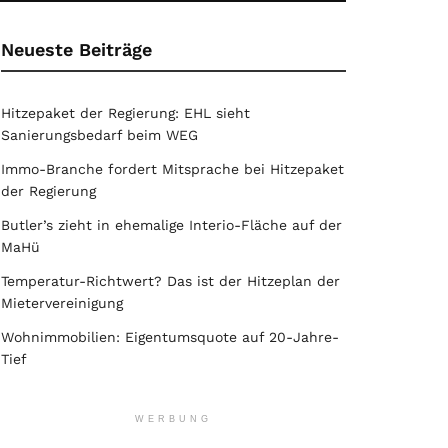
Neueste Beiträge
Hitzepaket der Regierung: EHL sieht
Sanierungsbedarf beim WEG
Immo-Branche fordert Mitsprache bei Hitzepaket
der Regierung
Butler’s zieht in ehemalige Interio-Fläche auf der
MaHü
Temperatur-Richtwert? Das ist der Hitzeplan der
Mietervereinigung
Wohnimmobilien: Eigentumsquote auf 20-Jahre-
Tief
WERBUNG