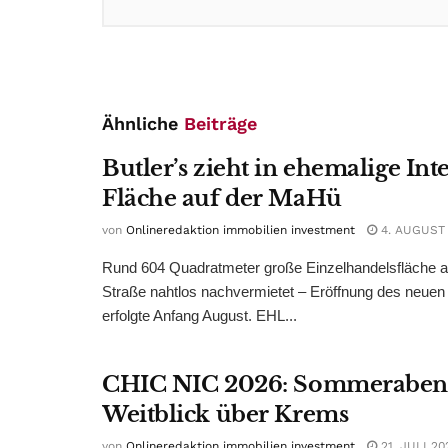
Ähnliche
Beiträge
Butler’s zieht in ehemalige Int
Fläche auf der MaHü
von
Onlineredaktion immobilien investment
4. AUGUST
Rund 604 Quadratmeter große Einzelhandelsfläche au
Straße nahtlos nachvermietet – Eröffnung des neuen
erfolgte Anfang August. EHL...
CHIC NIC 2026: Sommeraben
Weitblick über Krems
von
Onlineredaktion immobilien investment
21. JULI 20