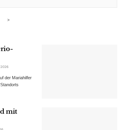
>
erio-
 2026
f der Mariahilfer
 Standorts
d mit
26