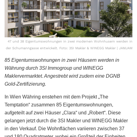
47 und 38 Eigentumswohnungen in zwei modernen Wohnhusern werden in
der Schumanngasse entwickelt. Foto: 3SI Makler & WINEGG Makler | JAMJAM
85 Eigentumswohnungen in zwei Häusern werden in
Währung durch 3SI Immogroup und WINEGG
Maklervermarktet. Angestrebt wird zudem eine DGNB
Gold-Zertifizierung.
In Wien Währing enstehen mit dem Projekt „The
Temptation“ zusammen 85 Eigentumswohnungen,
aufgeteilt auf zwei Häuser „Clara“ und „Robert“. Diese
gelangen jetzt durch die 3SI Makler und WINEGG Makler
in den Verkauf. Die Wohnflächen variieren zwischen 37
und 180 Quadratmeter, wobei ein Großteil der Einheiten