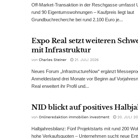
Off-Market-Transaktion in der Reschgasse umfasst
rund 90 Eigentumswohnungen – Kaufpreis liegt laut
Grundbuchrecherche bei rund 2.100 Euro je...
Expo Real setzt weiteren Sch
mit Infrastruktur
von
Charles Steiner
21. JULI 2026
Neues Forum „InfrastructureNow“ ergänzt Messepr
Anmeldestand drei Monate vor Beginn auf Vorjahres
Real erweitert ihr Profil und...
NID blickt auf positives Halbj
von
Onlineredaktion immobilien investment
20. JULI 2
Halbjahresbilanz: Fünf Projektstarts mit rund 200 W
hohe Verkaufsquoten – Unternehmen sucht neue Ent