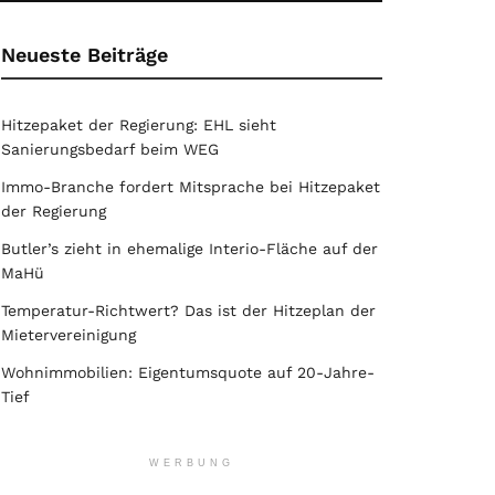
Neueste Beiträge
Hitzepaket der Regierung: EHL sieht
Sanierungsbedarf beim WEG
Immo-Branche fordert Mitsprache bei Hitzepaket
der Regierung
Butler’s zieht in ehemalige Interio-Fläche auf der
MaHü
Temperatur-Richtwert? Das ist der Hitzeplan der
Mietervereinigung
Wohnimmobilien: Eigentumsquote auf 20-Jahre-
Tief
WERBUNG