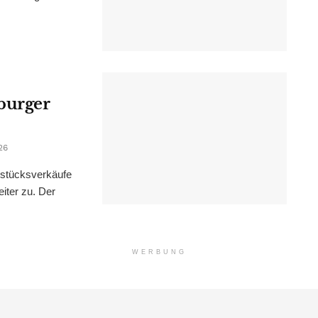
burger
26
dstücksverkäufe
iter zu. Der
WERBUNG