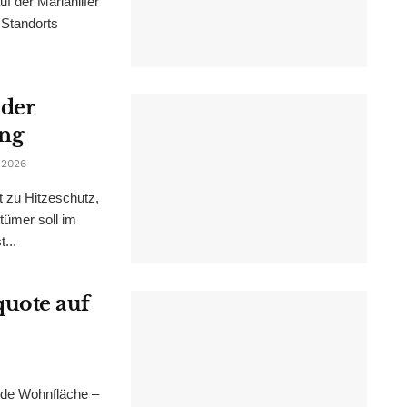
f der Mariahilfer
 Standorts
 der
ung
 2026
t zu Hitzeschutz,
tümer soll im
...
uote auf
nde Wohnfläche –