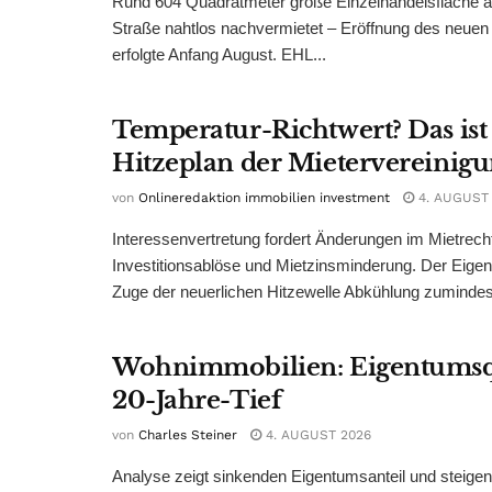
Rund 604 Quadratmeter große Einzelhandelsfläche au
Straße nahtlos nachvermietet – Eröffnung des neuen
erfolgte Anfang August. EHL...
Temperatur-Richtwert? Das ist
Hitzeplan der Mietervereinig
von
Onlineredaktion immobilien investment
4. AUGUST
Interessenvertretung fordert Änderungen im Mietrech
Investitionsablöse und Mietzinsminderung. Der Eigen
Zuge der neuerlichen Hitzewelle Abkühlung zumindest
Wohnimmobilien: Eigentumsq
20-Jahre-Tief
von
Charles Steiner
4. AUGUST 2026
Analyse zeigt sinkenden Eigentumsanteil und steige