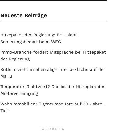
Neueste Beiträge
Hitzepaket der Regierung: EHL sieht
Sanierungsbedarf beim WEG
Immo-Branche fordert Mitsprache bei Hitzepaket
der Regierung
Butler’s zieht in ehemalige Interio-Fläche auf der
MaHü
Temperatur-Richtwert? Das ist der Hitzeplan der
Mietervereinigung
Wohnimmobilien: Eigentumsquote auf 20-Jahre-
Tief
WERBUNG