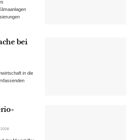
es
Klimaanlagen
isierungen
ache bei
irtschaft in die
 umfassenden
erio-
 2026