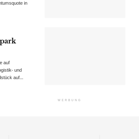
ntumsquote in
epark
e auf
istik- und
stück auf...
WERBUNG