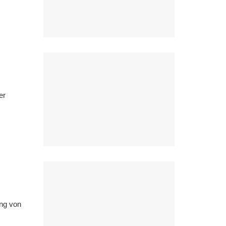
er
ung von