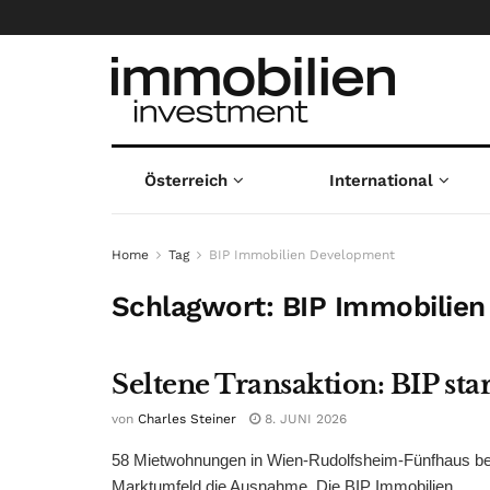
Österreich
International
Home
Tag
BIP Immobilien Development
Schlagwort:
BIP Immobilie
Seltene Transaktion: BIP st
von
Charles Steiner
8. JUNI 2026
58 Mietwohnungen in Wien-Rudolfsheim-Fünfhaus berei
Marktumfeld die Ausnahme. Die BIP Immobilien ...