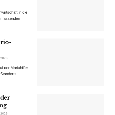
irtschaft in die
 umfassenden
erio-
 2026
f der Mariahilfer
 Standorts
 der
ung
 2026