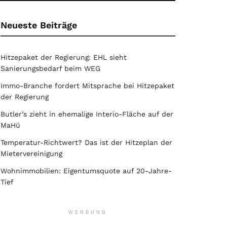
Neueste Beiträge
Hitzepaket der Regierung: EHL sieht
Sanierungsbedarf beim WEG
Immo-Branche fordert Mitsprache bei Hitzepaket
der Regierung
Butler’s zieht in ehemalige Interio-Fläche auf der
MaHü
Temperatur-Richtwert? Das ist der Hitzeplan der
Mietervereinigung
Wohnimmobilien: Eigentumsquote auf 20-Jahre-
Tief
WERBUNG