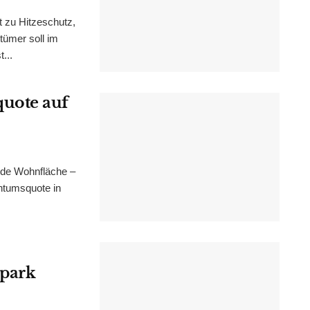
t zu Hitzeschutz,
tümer soll im
...
uote auf
nde Wohnfläche –
ntumsquote in
epark