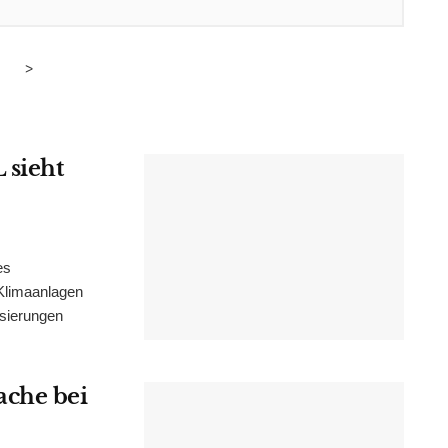
>
 sieht
es
Klimaanlagen
isierungen
ache bei