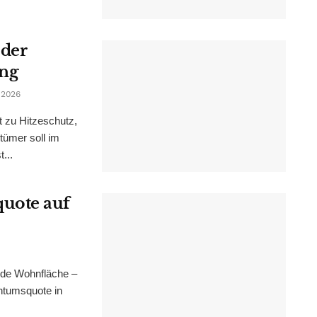
 der
ung
 2026
t zu Hitzeschutz,
tümer soll im
...
uote auf
nde Wohnfläche –
ntumsquote in