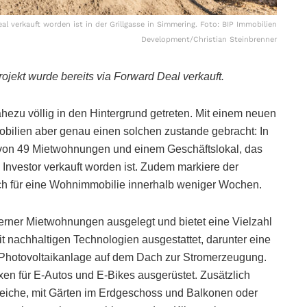
eal verkauft worden ist in der Grillgasse in Simmering. Foto: BIP Immobilien
Development/Christian Steinbrenner
ojekt wurde bereits via Forward Deal verkauft.
hezu völlig in den Hintergrund getreten. Mit einem neuen
bilien aber genau einen solchen zustande gebracht: In
au von 49 Mietwohnungen und einem Geschäftslokal, das
en Investor verkauft worden ist. Zudem markiere der
ich für eine Wohnimmobilie innerhalb weniger Wochen.
ner Mietwohnungen ausgelegt und bietet eine Vielzahl
 nachhaltigen Technologien ausgestattet, darunter eine
Photovoltaikanlage auf dem Dach zur Stromerzeugung.
oxen für E-Autos und E-Bikes ausgerüstet. Zusätzlich
eiche, mit Gärten im Erdgeschoss und Balkonen oder