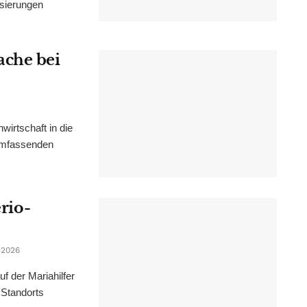
isierungen
ache bei
irtschaft in die
 umfassenden
erio-
 2026
f der Mariahilfer
 Standorts