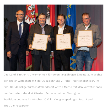
Das Land Tirol ehrt Unternehmen für deren langjährigen Einsatz zum Wohle
der Tiroler Wirtschaft mit der Auszeichnung „Tiroler Traditionsbetrieb“. Im
Bild: Der damalige Wirtschaftslandesrat Anton Mattle mit den Vertreterinnen
und Vertretern der drei ältesten Betriebe bei der Ehrung der
Traditionsbetriebe im Oktober 2022 im Congresspark Igls. Foto: Land
Tirol/Die Fotografen