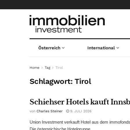
Österreich
International
Home
Tag
Tirol
Schlagwort:
Tirol
Schiehser Hotels kauft Inns
von
Charles Steiner
9. JULI 2026
Union Investment verkauft Hotel aus dem immofonds 1
Die österreichische Hotelgruppe ...