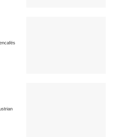
tencafés
ustrian