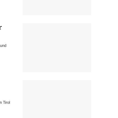
r
rund
 Tirol