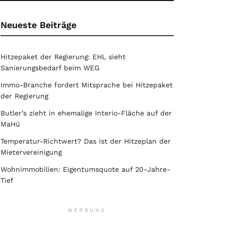
Neueste Beiträge
Hitzepaket der Regierung: EHL sieht
Sanierungsbedarf beim WEG
Immo-Branche fordert Mitsprache bei Hitzepaket
der Regierung
Butler’s zieht in ehemalige Interio-Fläche auf der
MaHü
Temperatur-Richtwert? Das ist der Hitzeplan der
Mietervereinigung
Wohnimmobilien: Eigentumsquote auf 20-Jahre-
Tief
WERBUNG