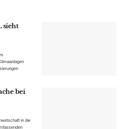
 sieht
es
Klimaanlagen
isierungen
ache bei
irtschaft in die
 umfassenden