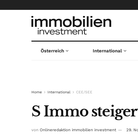
Österreich
International
Home
International
CEE/SEE
S Immo steigert
von
Onlineredaktion immobilien investment
29. N