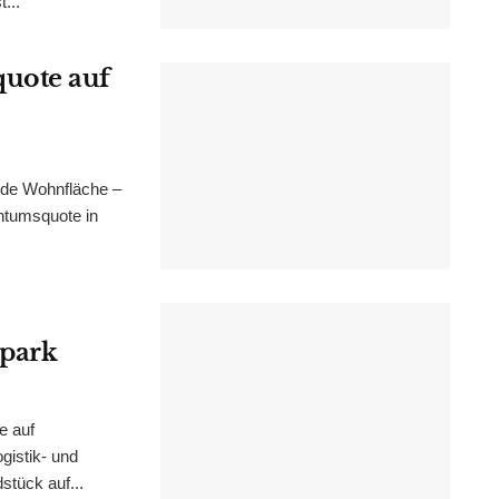
...
uote auf
nde Wohnfläche –
ntumsquote in
epark
e auf
istik- und
stück auf...