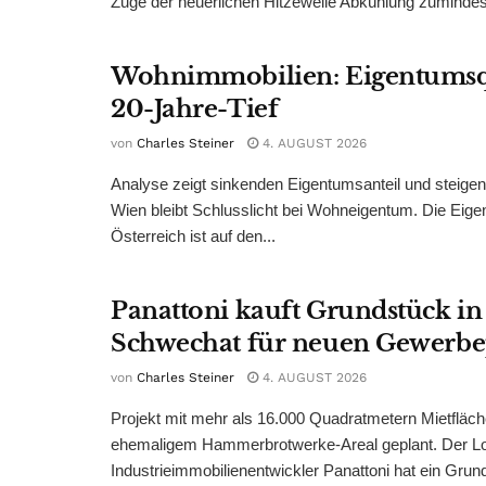
Zuge der neuerlichen Hitzewelle Abkühlung zumindest
Wohnimmobilien: Eigentumsq
20-Jahre-Tief
von
Charles Steiner
4. AUGUST 2026
Analyse zeigt sinkenden Eigentumsanteil und steige
Wien bleibt Schlusslicht bei Wohneigentum. Die Eige
Österreich ist auf den...
Panattoni kauft Grundstück in
Schwechat für neuen Gewerb
von
Charles Steiner
4. AUGUST 2026
Projekt mit mehr als 16.000 Quadratmetern Mietfläch
ehemaligem Hammerbrotwerke-Areal geplant. Der Log
Industrieimmobilienentwickler Panattoni hat ein Grund