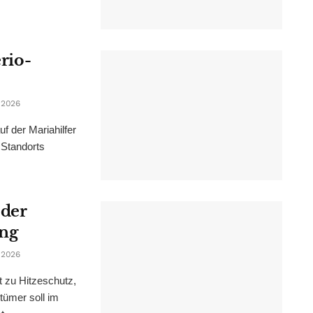
erio-
 2026
f der Mariahilfer
 Standorts
 der
ung
 2026
t zu Hitzeschutz,
tümer soll im