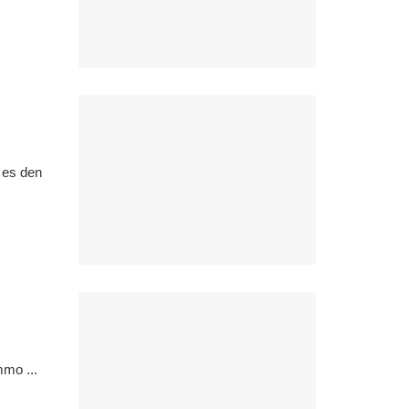
 es den
mmo ...