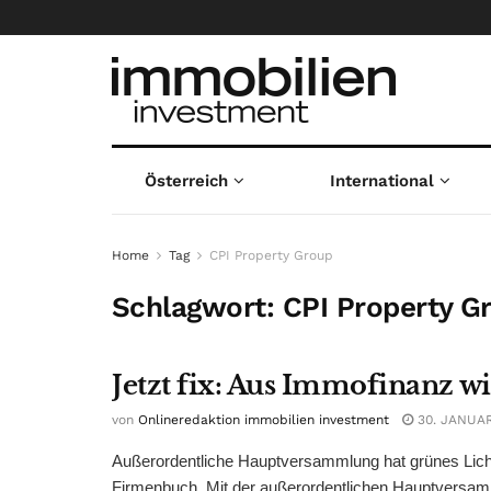
Österreich
International
Home
Tag
CPI Property Group
Schlagwort:
CPI Property G
Jetzt fix: Aus Immofinanz w
von
Onlineredaktion immobilien investment
30. JANUAR
Außerordentliche Hauptversammlung hat grünes Lic
Firmenbuch. Mit der außerordentlichen Hauptversam