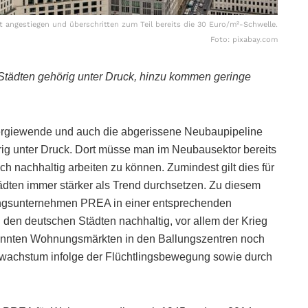
angestiegen und überschritten zum Teil bereits die 30 Euro/m²-Schwelle.
Foto: pixabay.com
-Städten gehörig unter Druck, hinzu kommen geringe
ergiewende und auch die abgerissene Neubaupipeline
rig unter Druck. Dort müsse man im Neubausektor bereits
ich nachhaltig arbeiten zu können. Zumindest gilt dies für
ädten immer stärker als Trend durchsetzen. Zu diesem
ungsunternehmen PREA in einer entsprechenden
 den deutschen Städten nachhaltig, vor allem der Krieg
annten Wohnungsmärkten in den Ballungszentren noch
ewachstum infolge der Flüchtlingsbewegung sowie durch