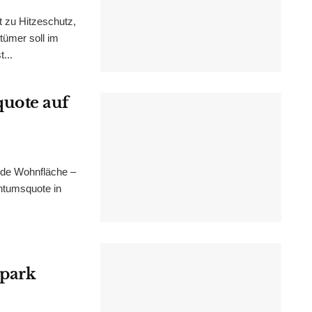
t zu Hitzeschutz,
tümer soll im
...
uote auf
nde Wohnfläche –
ntumsquote in
epark