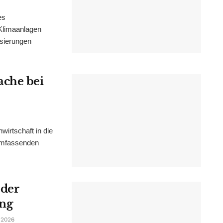
es
Klimaanlagen
isierungen
ache bei
irtschaft in die
 umfassenden
 der
ung
 2026