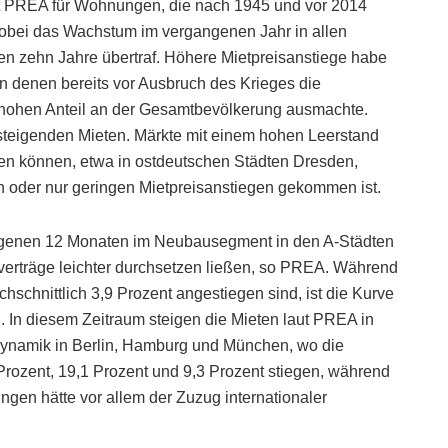
et PREA für Wohnungen, die nach 1945 und vor 2014
 wobei das Wachstum im vergangenen Jahr in allen
en zehn Jahre übertraf. Höhere Mietpreisanstiege habe
n denen bereits vor Ausbruch des Krieges die
 hohen Anteil an der Gesamtbevölkerung ausmachte.
 steigenden Mieten. Märkte mit einem hohen Leerstand
ren können, etwa in ostdeutschen Städten Dresden,
n oder nur geringen Mietpreisanstiegen gekommen ist.
angenen 12 Monaten im Neubausegment in den A-Städten
ietverträge leichter durchsetzen ließen, so PREA. Während
hschnittlich 3,9 Prozent angestiegen sind, ist die Kurve
. In diesem Zeitraum steigen die Mieten laut PREA in
Dynamik in Berlin, Hamburg und München, wo die
ozent, 19,1 Prozent und 9,3 Prozent stiegen, während
rungen hätte vor allem der Zuzug internationaler