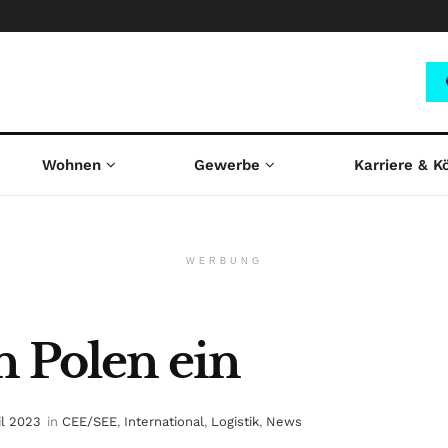
Wohnen
Gewerbe
Karriere & K
WERBUNG
n Polen ein
il 2023
in
CEE/SEE
,
International
,
Logistik
,
News