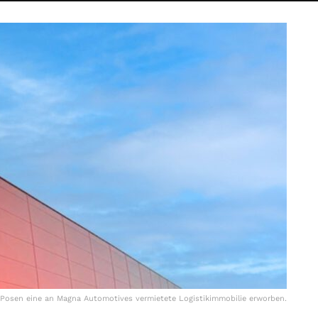
 Posen eine an Magna Automotives vermietete Logistikimmobilie erworben.