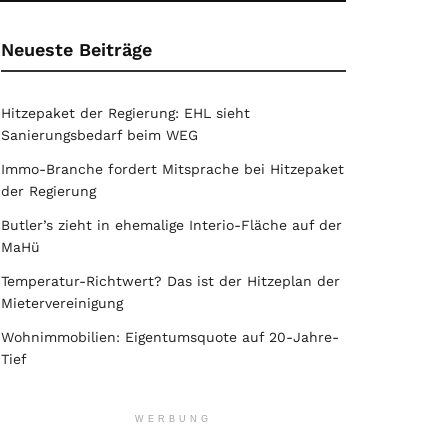
Neueste Beiträge
Hitzepaket der Regierung: EHL sieht
Sanierungsbedarf beim WEG
Immo-Branche fordert Mitsprache bei Hitzepaket
der Regierung
Butler’s zieht in ehemalige Interio-Fläche auf der
MaHü
Temperatur-Richtwert? Das ist der Hitzeplan der
Mietervereinigung
Wohnimmobilien: Eigentumsquote auf 20-Jahre-
Tief
WERBUNG