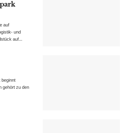
epark
e auf
istik- und
stück auf...
 beginnt
n gehört zu den