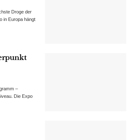
chste Droge der
wo in Europa hängt
werpunkt
ogramm –
niveau. Die Expo