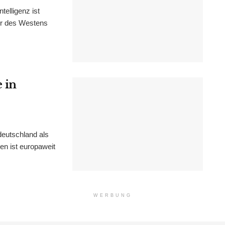
elligenz ist
tur des Westens
 in
eutschland als
en ist europaweit
WERBUNG