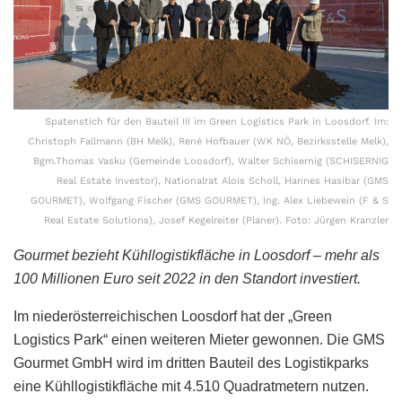
Spatenstich für den Bauteil III im Green Logistics Park in Loosdorf. Im:
Christoph Fallmann (BH Melk), René Hofbauer (WK NÖ, Bezirksstelle Melk),
Bgm.Thomas Vasku (Gemeinde Loosdorf), Walter Schisernig (SCHISERNIG
Real Estate Investor), Nationalrat Alois Scholl, Hannes Hasibar (GMS
GOURMET), Wolfgang Fischer (GMS GOURMET), Ing. Alex Liebewein (F & S
Real Estate Solutions), Josef Kegelreiter (Planer). Foto: Jürgen Kranzler
Gourmet bezieht Kühllogistikfläche in Loosdorf – mehr als
100 Millionen Euro seit 2022 in den Standort investiert.
Im niederösterreichischen Loosdorf hat der „Green
Logistics Park“ einen weiteren Mieter gewonnen. Die GMS
Gourmet GmbH wird im dritten Bauteil des Logistikparks
eine Kühllogistikfläche mit 4.510 Quadratmetern nutzen.