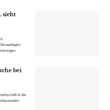
 sieht
es
Klimaanlagen
isierungen
ache bei
irtschaft in die
 umfassenden