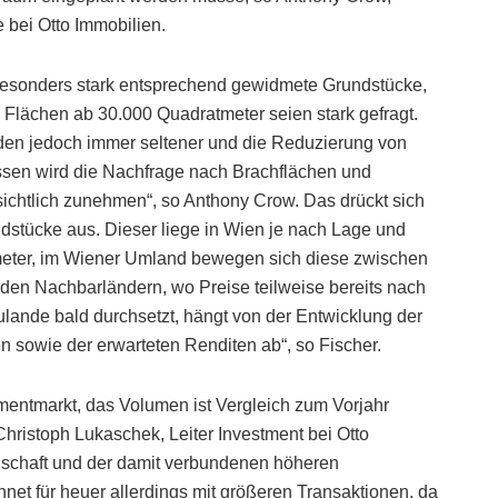
 bei Otto Immobilien.
n besonders stark entsprechend gewidmete Grundstücke,
 Flächen ab 30.000 Quadratmeter seien stark gefragt.
en jedoch immer seltener und die Reduzierung von
ssen wird die Nachfrage nach Brachflächen und
ichtlich zunehmen“, so Anthony Crow. Das drückt sich
dstücke aus. Dieser liege in Wien je nach Lage und
eter, im Wiener Umland bewegen sich diese zwischen
 den Nachbarländern, wo Preise teilweise bereits nach
zulande bald durchsetzt, hängt von der Entwicklung der
 sowie der erwarteten Renditen ab“, so Fischer.
stmentmarkt, das Volumen ist Vergleich zum Vorjahr
Christoph Lukaschek, Leiter Investment bei Otto
ndschaft und der damit verbundenen höheren
hnet für heuer allerdings mit größeren Transaktionen, da