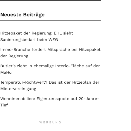
Neueste Beiträge
Hitzepaket der Regierung: EHL sieht
Sanierungsbedarf beim WEG
Immo-Branche fordert Mitsprache bei Hitzepaket
der Regierung
Butler’s zieht in ehemalige Interio-Fläche auf der
MaHü
Temperatur-Richtwert? Das ist der Hitzeplan der
Mietervereinigung
Wohnimmobilien: Eigentumsquote auf 20-Jahre-
Tief
WERBUNG