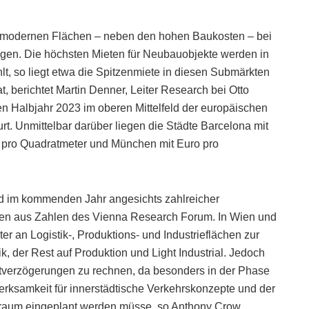
an modernen Flächen – neben den hohen Baukosten – bei
egen. Die höchsten Mieten für Neubauobjekte werden in
 so liegt etwa die Spitzenmiete in diesen Submärkten
, berichtet Martin Denner, Leiter Research bei Otto
en Halbjahr 2023 im oberen Mittelfeld der europäischen
t. Unmittelbar darüber liegen die Städte Barcelona mit
ro pro Quadratmeter und München mit Euro pro
d im kommenden Jahr angesichts zahlreicher
ilien aus Zahlen des Vienna Research Forum. In Wien und
r an Logistik-, Produktions- und Industrieflächen zur
k, der Rest auf Produktion und Light Industrial. Jedoch
 Zeitverzögerungen zu rechnen, da besonders in der Phase
erksamkeit für innerstädtische Verkehrskonzepte und der
lraum eingeplant werden müsse, so Anthony Crow,