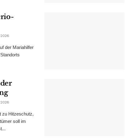
erio-
 2026
f der Mariahilfer
 Standorts
 der
ung
 2026
t zu Hitzeschutz,
tümer soll im
...