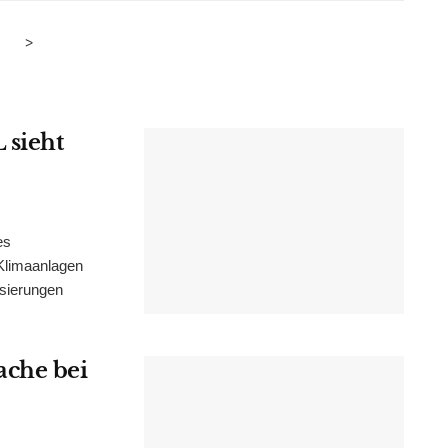
>
 sieht
es
Klimaanlagen
isierungen
ache bei