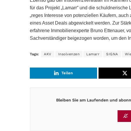
Ebenso gab der Insolvenzverwalter im Rahmen d
für das Projekt „Lamarr“ und die schuldnerische L
„reges Interesse von potenziellen Käufern, auc
eines Asset Deals abgewickelt werden. Zur Stärku
erfahrene Immobilienexperte Bruno Ettenauer, v
Sachverständiger beigezogen worden, um den Ins
Tags:
AKV
Insolvenzen
Lamarr
SIGNA
Wi
Teilen
Bleiben Sie am Laufenden und abonni