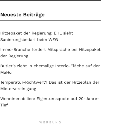
Neueste Beiträge
Hitzepaket der Regierung: EHL sieht
Sanierungsbedarf beim WEG
Immo-Branche fordert Mitsprache bei Hitzepaket
der Regierung
Butler’s zieht in ehemalige Interio-Fläche auf der
MaHü
Temperatur-Richtwert? Das ist der Hitzeplan der
Mietervereinigung
Wohnimmobilien: Eigentumsquote auf 20-Jahre-
Tief
WERBUNG