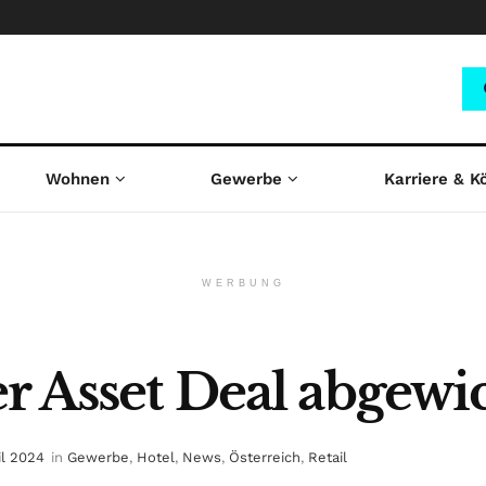
Wohnen
Gewerbe
Karriere & K
WERBUNG
er Asset Deal abgewi
il 2024
in
Gewerbe
,
Hotel
,
News
,
Österreich
,
Retail