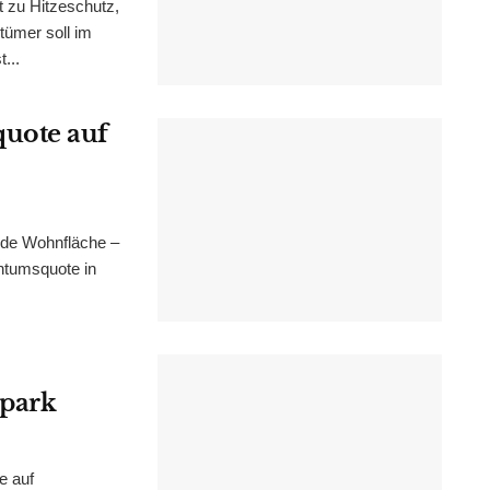
t zu Hitzeschutz,
tümer soll im
...
uote auf
nde Wohnfläche –
ntumsquote in
epark
e auf