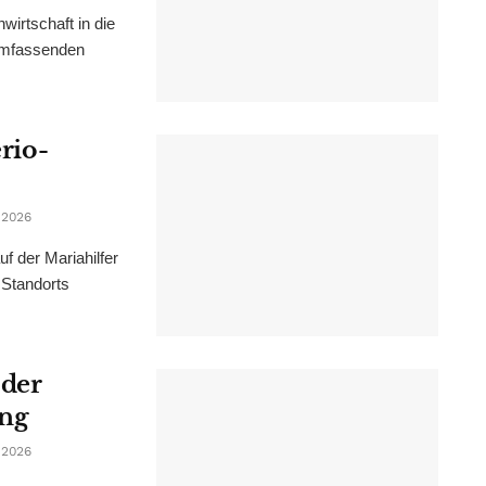
irtschaft in die
 umfassenden
erio-
 2026
f der Mariahilfer
 Standorts
 der
ung
 2026