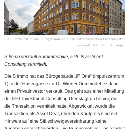
Die S Immo hat dieses Bürogebäude an einen österreichischen Privatinvestor
verkauft. Foto: Erich Sinzinger
S Immo verkauft Büroimmobilie, EHL Investment
Consulting vermittelt.
Die S Immo hat das Bürogebäude „IP One“ (Impulszentrum
1) in der Hasengasse im 10. Wiener Gemeindebezirk an
einen Privatinvestor verkauft. Das geht aus einer Mitteilung
der EHL Investment Consulting Dienstagfrüh hervor, die
die Transaktion vermittelt hatte. Abgewickelt wurde die
Transaktion als Asset Deal, über den Kaufpreis sind mit
Hinweis auf eine Stillschweigevereinbarung keine
Angaben gemacht worden. Die Büroimmobilie – es handelt