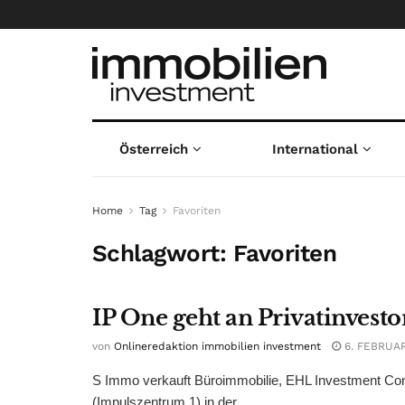
Österreich
International
Home
Tag
Favoriten
Schlagwort:
Favoriten
IP One geht an Privatinvesto
von
Onlineredaktion immobilien investment
6. FEBRUAR
S Immo verkauft Büroimmobilie, EHL Investment Cons
(Impulszentrum 1) in der ...